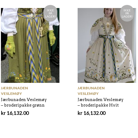
IKKE
IKKE
PÅ
PÅ
LAGER!
LAGER!
JÆRBUNADEN
JÆRBUNADEN
VESLEMØY
VESLEMØY
Jærbunaden Veslemøy
Jærbunaden Veslemøy
– broderipakke grønn
– broderipakke Hvit
kr
16,132.00
kr
16,132.00