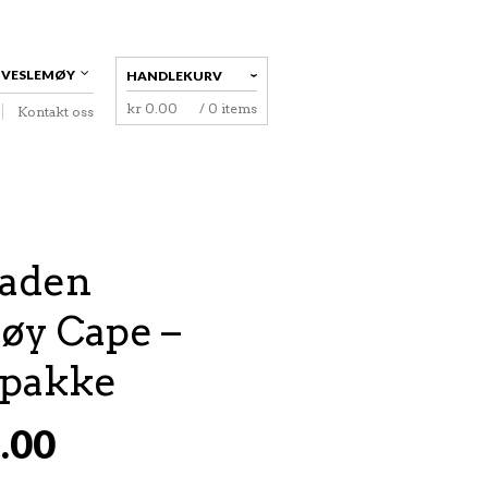
 VESLEMØY
HANDLEKURV
kr
0.00
/ 0 items
Kontakt oss
NAVIGATION
aden
øy Cape –
ipakke
.00