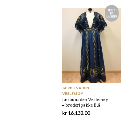
IKKE
PÅ
LAGER!
JÆRBUNADEN
VESLEMØY
Jærbunaden Veslemøy
– broderipakke Blå
kr
16,132.00