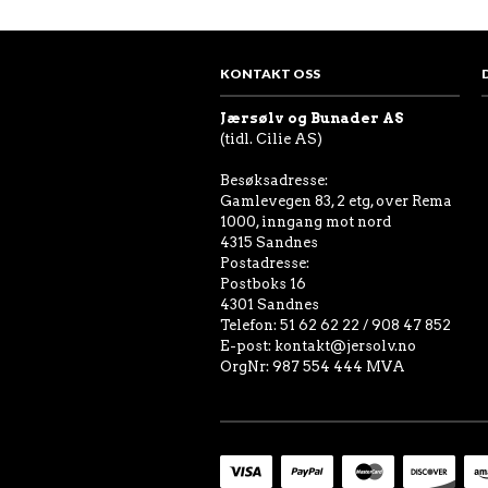
KONTAKT OSS
Jærsølv og Bunader AS
(tidl. Cilie AS)
Besøksadresse:
Gamlevegen 83, 2 etg, over Rema
1000, inngang mot nord
4315 Sandnes
Postadresse:
Postboks 16
4301 Sandnes
Telefon: 51 62 62 22 / 908 47 852
E-post: kontakt@jersolv.no
OrgNr: 987 554 444 MVA