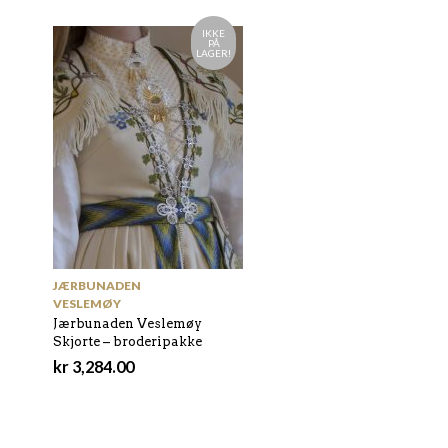
IKKE
PÅ
LAGER!
JÆRBUNADEN
VESLEMØY
Jærbunaden Veslemøy
Skjorte – broderipakke
kr
3,284.00