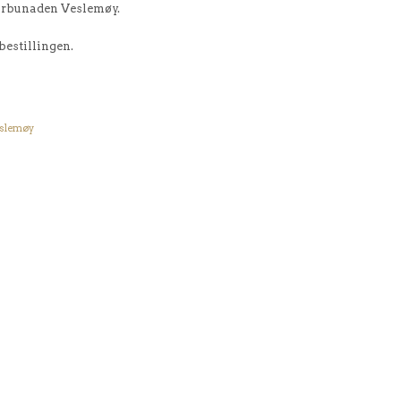
Jærbunaden Veslemøy.
bestillingen.
eslemøy