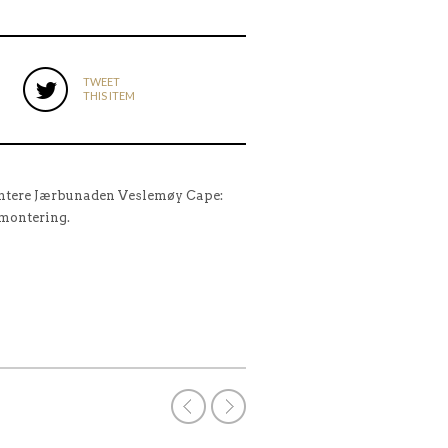
TWEET
THIS ITEM
ontere Jærbunaden Veslemøy Cape:
r montering.