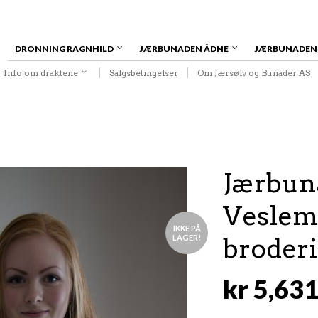
DRONNING RAGNHILD
JÆRBUNADEN ÅDNE
JÆRBUNADEN
Info om draktene
Salgsbetingelser
Om Jærsølv og Bunader AS
Jærbun
Veslem
IKKE PÅ
LAGER!
broder
kr
5,631