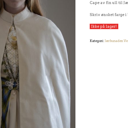
Cape av fin ull til 
Skriv ønsket farge i 
Ikke på lager!
Kategori:
Jærbunaden V