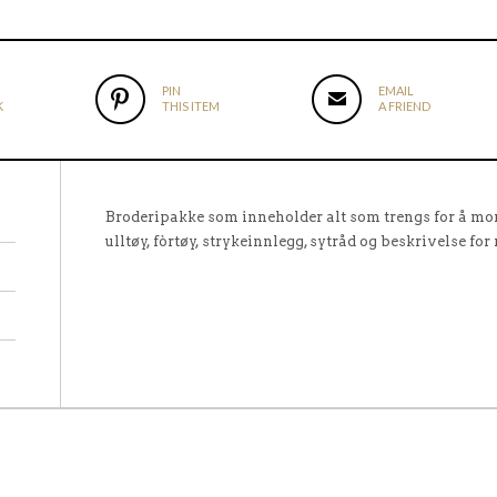
PIN
EMAIL
K
THIS ITEM
A FRIEND
Broderipakke som inneholder alt som trengs for å m
ulltøy, fòrtøy, strykeinnlegg, sytråd og beskrivelse fo