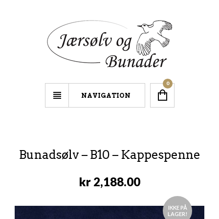
0
NAVIGATION
Bunadsølv – B10 – Kappespenne
kr
2,188.00
IKKE PÅ
LAGER!