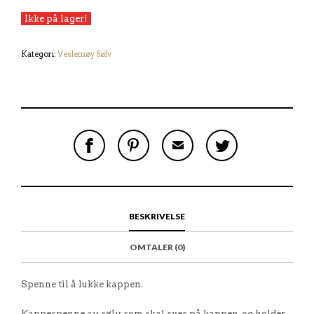
Ikke på lager!
Kategori:
Veslemøy Sølv
S
P
E
T
H
I
M
W
A
N
A
E
R
T
I
E
E
H
L
T
O
I
A
T
N
S
F
H
F
I
R
I
BESKRIVELSE
A
T
I
S
C
E
E
I
E
M
N
T
OMTALER (0)
B
D
E
O
M
O
K
Spenne til å lukke kappen.
Kappespenne av sølv som skal syes på kappen, og holder