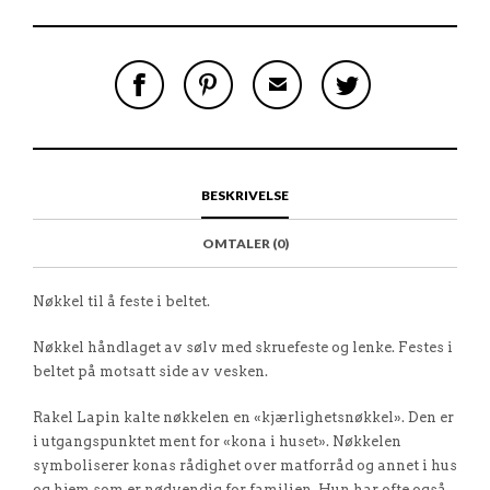
S
P
E
T
H
I
M
W
A
N
A
E
R
T
I
E
E
H
L
T
O
I
A
T
N
S
F
H
F
I
R
I
BESKRIVELSE
A
T
I
S
C
E
E
I
E
M
N
T
OMTALER (0)
B
D
E
O
M
O
K
Nøkkel til å feste i beltet.
Nøkkel håndlaget av sølv med skruefeste og lenke. Festes i
beltet på motsatt side av vesken.
Rakel Lapin kalte nøkkelen en «kjærlighetsnøkkel». Den er
i utgangspunktet ment for «kona i huset». Nøkkelen
symboliserer konas rådighet over matforråd og annet i hus
og hjem som er nødvendig for familien. Hun har ofte også