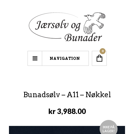
0
NAVIGATION
Bunadsølv – A11 – Nøkkel
kr
3,988.00
IKKE PÅ
LAGER!