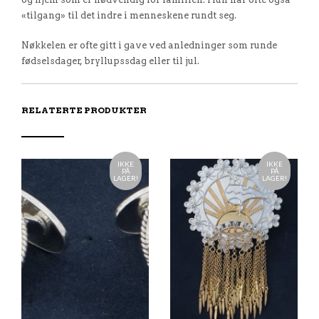
«tilgang» til det indre i menneskene rundt seg.
Nøkkelen er ofte gitt i gave ved anledninger som runde
fødselsdager, bryllupssdag eller til jul.
RELATERTE PRODUKTER
IKKE
IKKE
PÅ
PÅ
LAGER!
LAGER!