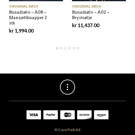
ORIGINAL SØLV
ORIGINAL SØLV
Bunadsølv – A08 –
Bunadsølv – A02 –
Mansjettknapper 2
Brystsølje
stk
kr
11,437.00
kr
1,994.00
©
CoreTrek AS