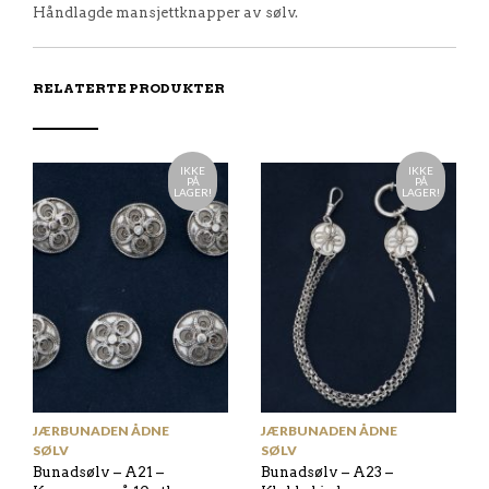
Håndlagde mansjettknapper av sølv.
RELATERTE PRODUKTER
IKKE
IKKE
PÅ
PÅ
LAGER!
LAGER!
JÆRBUNADEN ÅDNE
JÆRBUNADEN ÅDNE
SØLV
SØLV
Bunadsølv – A21 –
Bunadsølv – A23 –