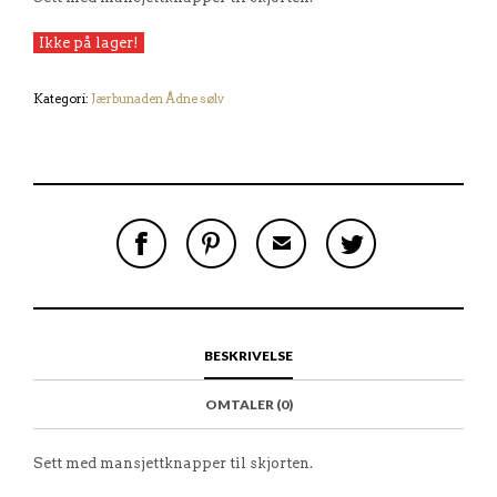
Ikke på lager!
Kategori:
Jærbunaden Ådne sølv
S
P
E
T
H
I
M
W
A
N
A
E
R
T
I
E
E
H
L
T
O
I
A
T
N
S
F
H
F
I
R
I
BESKRIVELSE
A
T
I
S
C
E
E
I
E
M
N
T
OMTALER (0)
B
D
E
O
M
O
K
Sett med mansjettknapper til skjorten.