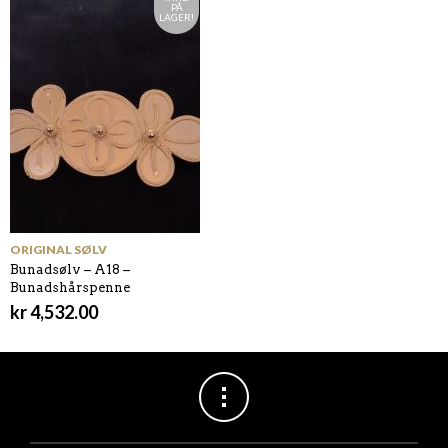
PÅ
LAGER!
ORIGINAL SØLV
Bunadsølv – A18 –
Bunadshårspenne
kr
4,532.00