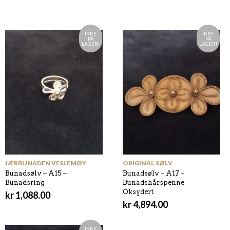
IKKE
IKKE
PÅ
PÅ
LAGER!
LAGER!
JÆRBUNADEN VESLEMØY
ORIGINAL SØLV
Bunadsølv – A15 –
Bunadsølv – A17 –
Bunadsring
Bunadshårspenne
Oksydert
kr
1,088.00
kr
4,894.00
IKKE